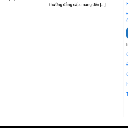
thưởng đẳng cấp, mang đến [...]